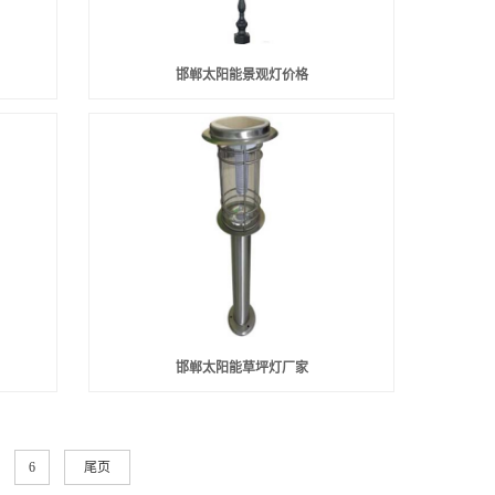
邯郸太阳能景观灯价格
邯郸太阳能草坪灯厂家
6
尾页