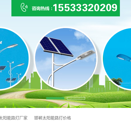
太阳能路灯厂家
邯郸太阳能路灯价格