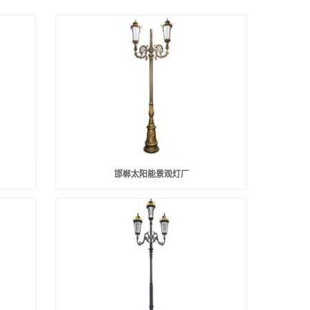
邯郸太阳能景观灯厂