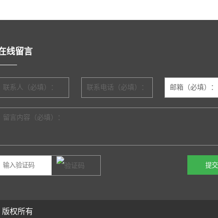
在线留言
联系人（必填）：
联系电话（必填）：
邮箱（必填）：
留言内容（必填）：
司
版权所有