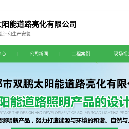
太阳能道路亮化有限公司
设计和生产安装
中心
公司新闻
工程案例
现场视