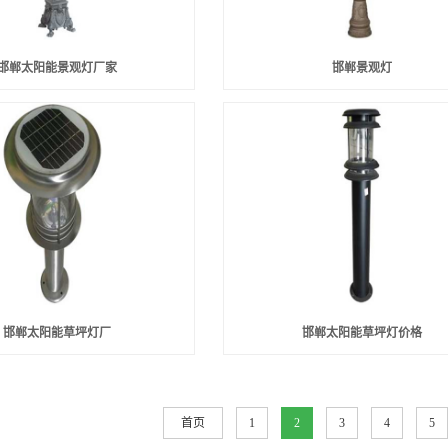
邯郸太阳能景观灯厂家
邯郸景观灯
邯郸太阳能草坪灯厂
邯郸太阳能草坪灯价格
首页
1
2
3
4
5