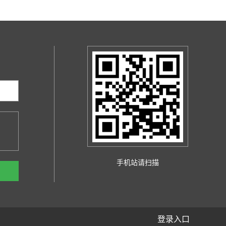
手机站请扫描
登录入口