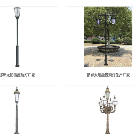
邯郸太阳能庭院灯厂家
邯郸太阳能景观灯生产厂家