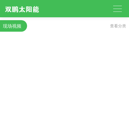
现场视频
查看分类