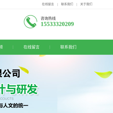
在线留言
|
联系我们
|
关于我们
咨询热线
15533320209
频
在线留言
联系我们