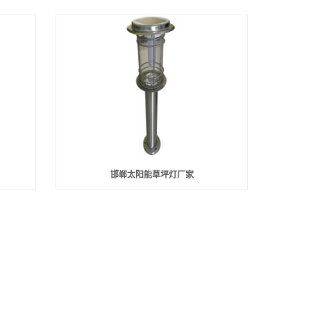
邯郸太阳能草坪灯厂家