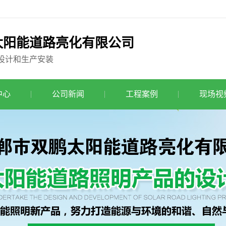
太阳能道路亮化有限公司
设计和生产安装
中心
公司新闻
工程案例
现场视