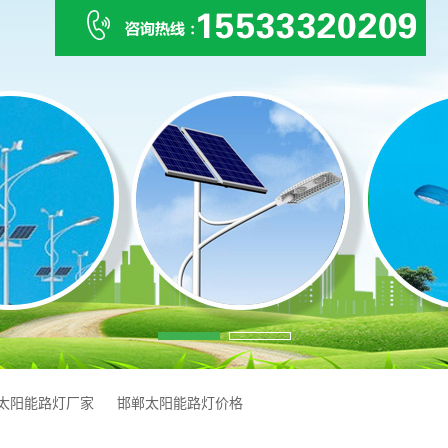
太阳能路灯厂家
邯郸太阳能路灯价格