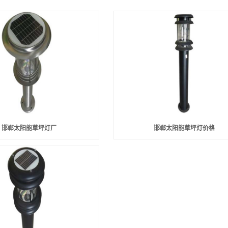
邯郸太阳能草坪灯厂
邯郸太阳能草坪灯价格