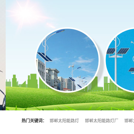
热门关键词：
邯郸太阳能路灯
邯郸太阳能路灯厂
邯郸