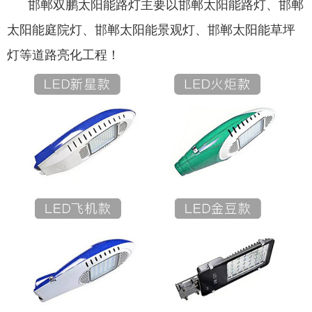
邯郸双鹏太阳能路灯主要以邯郸太阳能路灯、邯郸
太阳能庭院灯、邯郸太阳能景观灯、邯郸太阳能草坪
灯等道路亮化工程！