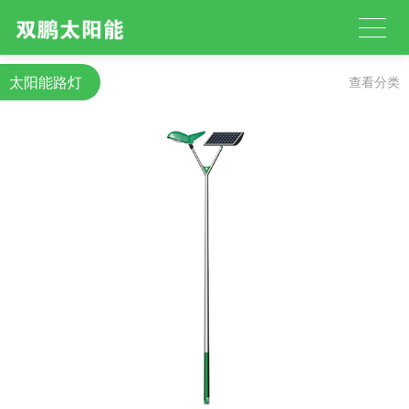
太阳能路灯
查看分类