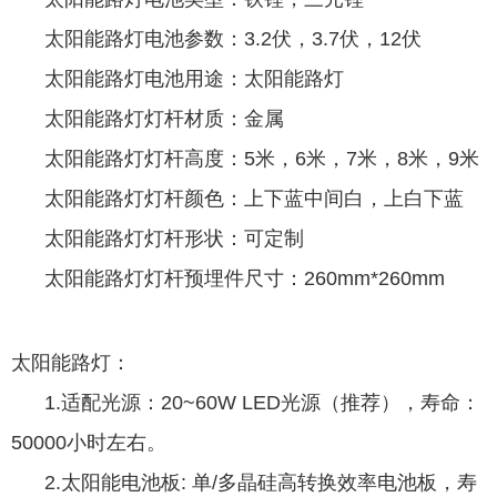
太阳能路灯电池参数：3.2伏，3.7伏，12伏
太阳能路灯电池用途：太阳能路灯
太阳能路灯灯杆材质：金属
太阳能路灯灯杆高度：5米，6米，7米，8米，9米
太阳能路灯灯杆颜色：上下蓝中间白，上白下蓝
太阳能路灯灯杆形状：可定制
太阳能路灯灯杆预埋件尺寸：260mm*260mm
太阳能路灯：
1.适配光源：20~60W LED光源（推荐），寿命：
50000小时左右。
2.太阳能电池板: 单/多晶硅高转换效率电池板，寿