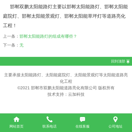
邯郸双鹏太阳能路灯主要以邯郸太阳能路灯、邯郸太阳能
庭院灯、邯郸太阳能景观灯、邯郸太阳能草坪灯等道路亮化
工程！
上一条：
邯郸太阳能路灯的组成有哪些？
下一条：
无
回到顶部
主要承接太阳能路灯、太阳能庭院灯、太阳能景观灯等太阳能道路亮
化工程
©2021 邯郸市双鹏太阳能道路亮化有限公司 版权所有
技术支持：云加科技
网站首页
联系电话
在线客服
公司地址